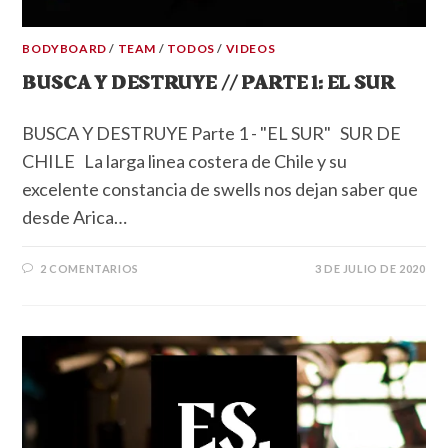
BODYBOARD
/
TEAM
/
TODOS
/
VIDEOS
BUSCA Y DESTRUYE // PARTE 1: EL SUR
BUSCA Y DESTRUYE Parte 1 - "EL SUR" SUR DE
CHILE La larga linea costera de Chile y su
excelente constancia de swells nos dejan saber que
desde Arica…
2 COMENTARIOS
3 DE JULIO DE 2020