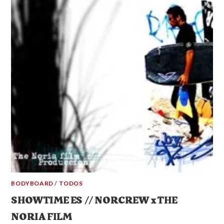
BODYBOARD
/
TODOS
SHOWTIME ES // NORCREW x THE
NORIA FILM