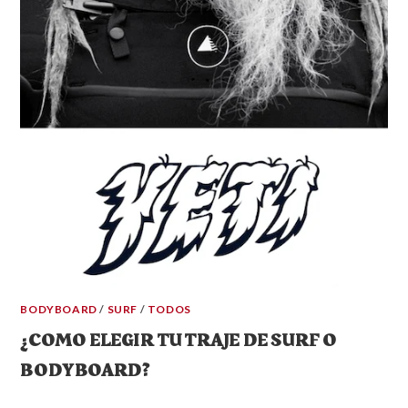
BODYBOARD
/
SURF
/
TODOS
¿COMO ELEGIR TU TRAJE DE SURF O
BODYBOARD?