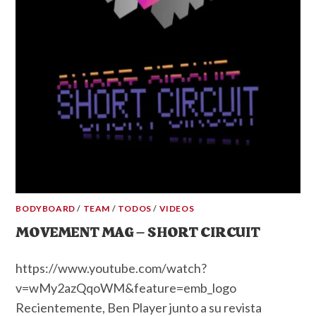
BODYBOARD
/
TEAM
/
TODOS
/
VIDEOS
MOVEMENT MAG – SHORT CIRCUIT
https://www.youtube.com/watch?
v=wMy2azQqoWM&feature=emb_logo
Recientemente, Ben Player junto a su revista