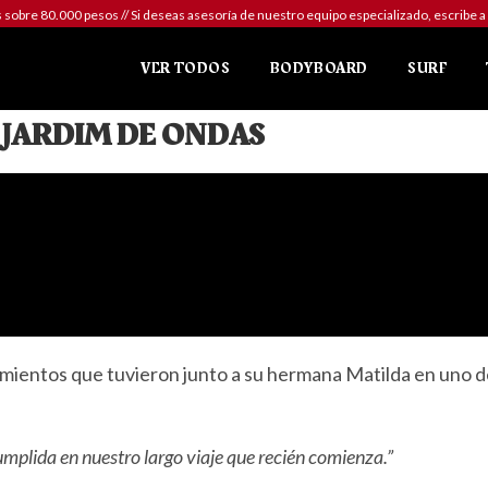
sobre 80.000 pesos // Si deseas asesoría de nuestro equipo especializado, escr
VER TODOS
BODYBOARD
SURF
JARDIM DE ONDAS
amientos que tuvieron junto a su hermana Matilda en uno d
mplida en nuestro largo viaje que recién comienza.”