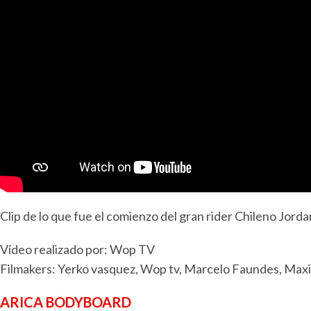
Clip de lo que fue el comienzo del gran rider Chileno Jordan
Vídeo realizado por: Wop TV
Filmakers: Yerko vasquez, Wop tv, Marcelo Faundes, Maxim
ARICA BODYBOARD