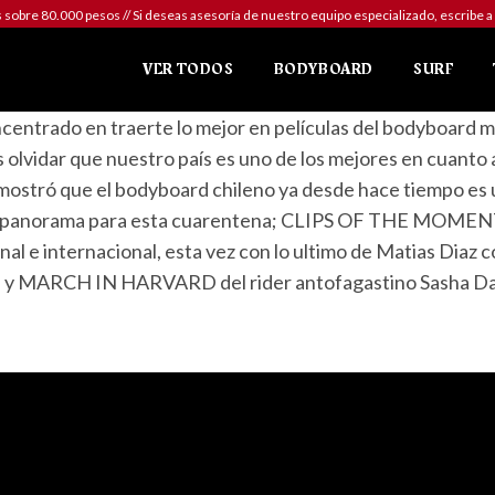
sobre 80.000 pesos // Si deseas asesoría de nuestro equipo especializado, escr
VER TODOS
BODYBOARD
SURF
trado en traerte lo mejor en películas del bodyboard mun
olvidar que nuestro país es uno de los mejores en cuanto a
stró que el bodyboard chileno ya desde hace tiempo es u
panorama para esta cuarentena; CLIPS OF THE MOMENTS x 
nal e internacional, esta vez con lo ultimo de Matias Dia
eche» y MARCH IN HARVARD del rider antofagastino Sasha D