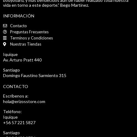
bodyboard, y más bendecidos aún de haber realizado toda nuestra
vida en torno a este deporte.” Bego Martinez.
INFORMACIÓN
Contacto
Preguntas Frecuentes
Terminos y Condiciones
Nuestras Tiendas
Iquique
Av. Arturo Pratt 440
Santiago
Domingo Faustino Sarmiento 315
CONTACTO
Escríbenos a:
hola@erizosstore.com
Teléfono:
Iquique
+56 57 221 5827
Santiago