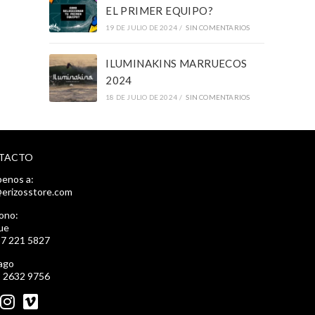
EL PRIMER EQUIPO?
19 DE JULIO DE 2024
/
SIN COMENTARIOS
ILUMINAKINS MARRUECOS
2024
18 DE JULIO DE 2024
/
SIN COMENTARIOS
TACTO
benos a:
erizosstore.com
ono:
ue
57 221 5827
ago
2 2632 9756