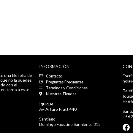
INFORMACIÓN
CON
e una filosofía de
Escrí
Contacto
a que no la puedes
hola@
Preguntas Frecuentes
do con el
Terminos y Condiciones
 en torno a este
Teléf
Nuestras Tiendas
Iquiq
+56 
Iquique
Av. Arturo Pratt 440
Santi
+56 
Santiago
Domingo Faustino Sarmiento 315