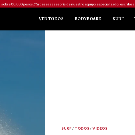
sobre 80.000 pesos // Si deseas asesoría de nuestro equipo especializado, escr
VER TODOS
BODYBOARD
SURF
SURF
/
TODOS
/
VIDEOS