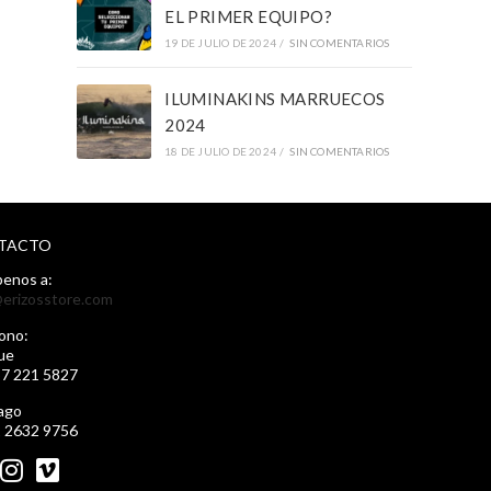
EL PRIMER EQUIPO?
19 DE JULIO DE 2024
/
SIN COMENTARIOS
ILUMINAKINS MARRUECOS
2024
18 DE JULIO DE 2024
/
SIN COMENTARIOS
TACTO
benos a:
erizosstore.com
ono:
ue
57 221 5827
ago
2 2632 9756