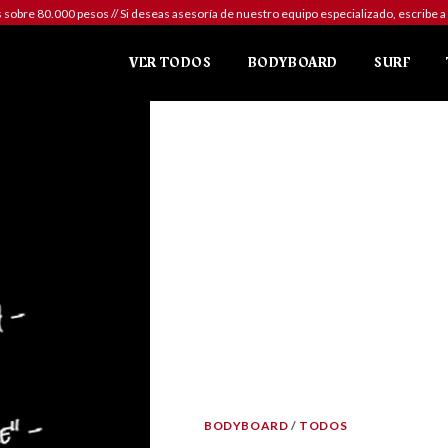
sobre 80.000 pesos // Si deseas asesoría de nuestro equipo especializado, escr
VER TODOS
BODYBOARD
SURF
BODYBOARD
/
TODOS