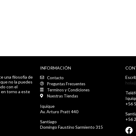
INFORMACIÓN
CON
e una filosofía de
Escrí
Contacto
a que no la puedes
hola@
Preguntas Frecuentes
do con el
Terminos y Condiciones
 en torno a este
Teléf
Nuestras Tiendas
Iquiq
+56 
Iquique
Av. Arturo Pratt 440
Santi
+56 
Santiago
Domingo Faustino Sarmiento 315