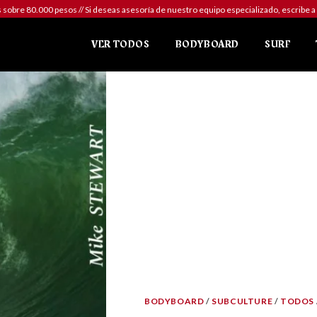
sobre 80.000 pesos // Si deseas asesoría de nuestro equipo especializado, escr
VER TODOS
BODYBOARD
SURF
BODYBOARD
/
SUBCULTURE
/
TODOS