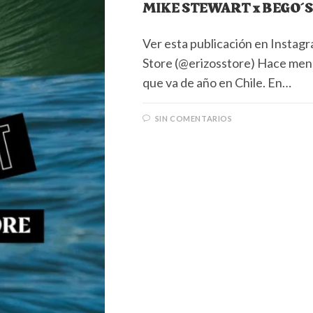
MIKE STEWART x BEGO´S
Ver esta publicación en Instag
Store (@erizosstore) Hace meno
que va de año en Chile. En…
SIN COMENTARIOS