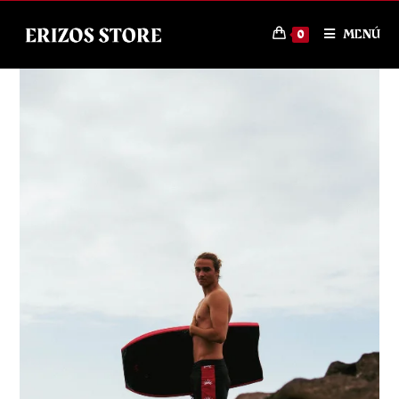
MENÚ
0