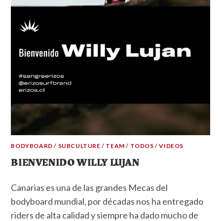
BODYBOARD
/
SUBCULTURE
/
TEAM
/
TODOS
/
VIDEOS
BIENVENIDO WILLY LUJAN
Canarias es una de las grandes Mecas del
bodyboard mundial, por décadas nos ha entregado
riders de alta calidad y siempre ha dado mucho de