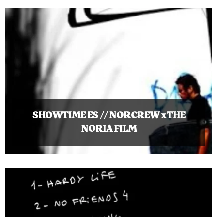
SHOWTIME ES // NORCREW x THE
NORIA FILM