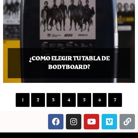
¿COMO ELEGIR TU TABLA DE
BODYBOARD?
1
2
3
4
5
6
7