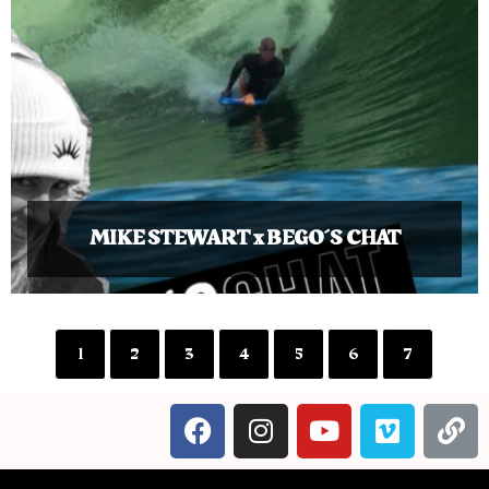
MIKE STEWART x BEGO´S CHAT
1
2
3
4
5
6
7