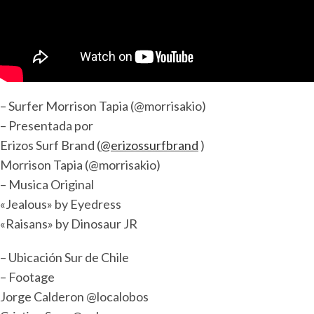
– Surfer Morrison Tapia (@morrisakio)
– Presentada por
Erizos Surf Brand (
@erizossurfbrand
)
Morrison Tapia (@morrisakio)
– Musica Original
«Jealous» by Eyedress
«Raisans» by Dinosaur JR
– Ubicación Sur de Chile
– Footage
Jorge Calderon @localobos