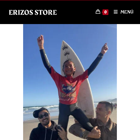
MENÚ
0