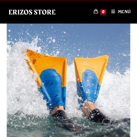
MENÚ
0