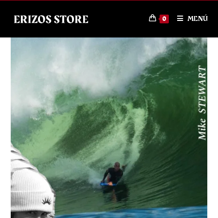
MENÚ
0