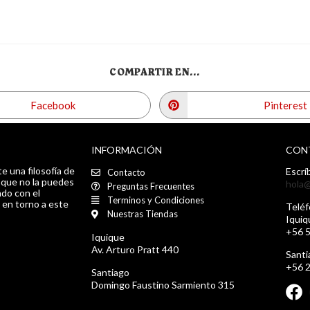
COMPARTIR EN...
Facebook
Pinterest
INFORMACIÓN
CON
e una filosofía de
Escrí
Contacto
a que no la puedes
hola@
Preguntas Frecuentes
do con el
Terminos y Condiciones
 en torno a este
Teléf
Nuestras Tiendas
Iquiq
+56 
Iquique
Av. Arturo Pratt 440
Santi
+56 
Santiago
Domingo Faustino Sarmiento 315