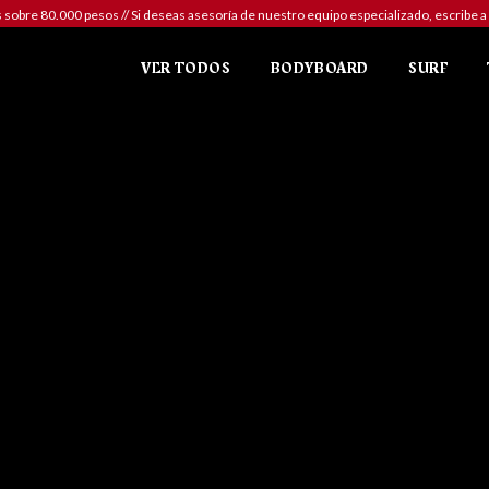
sobre 80.000 pesos // Si deseas asesoría de nuestro equipo especializado, escr
VER TODOS
BODYBOARD
SURF