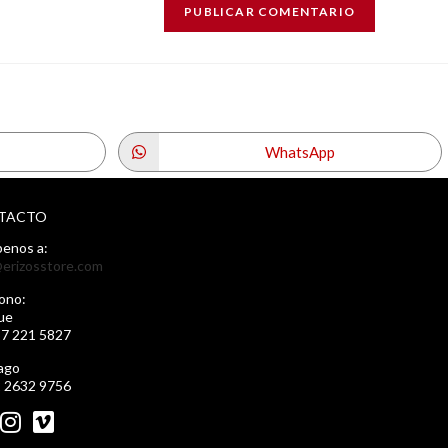
WhatsApp
TACTO
benos a:
erizosstore.com
ono:
ue
57 221 5827
ago
2 2632 9756