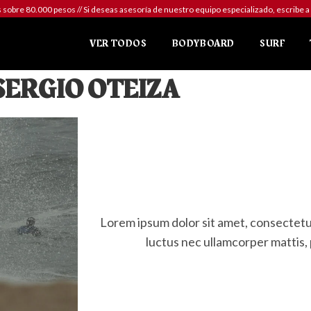
sobre 80.000 pesos // Si deseas asesoría de nuestro equipo especializado, escr
VER TODOS
BODYBOARD
SURF
SERGIO OTEIZA
Lorem ipsum dolor sit amet, consectetur a
luctus nec ullamcorper mattis, 