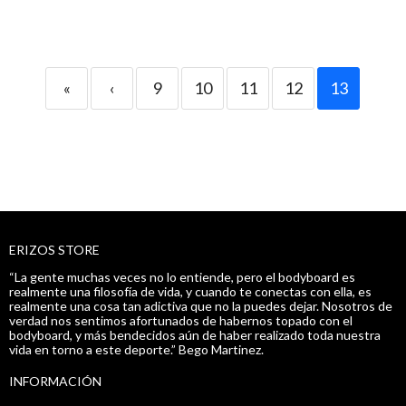
«
‹
9
10
11
12
13
ERIZOS STORE
“La gente muchas veces no lo entiende, pero el bodyboard es
realmente una filosofía de vida, y cuando te conectas con ella, es
realmente una cosa tan adictiva que no la puedes dejar. Nosotros de
verdad nos sentimos afortunados de habernos topado con el
bodyboard, y más bendecidos aún de haber realizado toda nuestra
vida en torno a este deporte.” Bego Martinez.
INFORMACIÓN