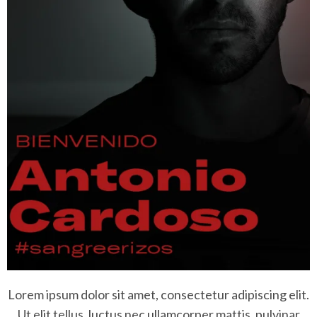
Lorem ipsum dolor sit amet, consectetur adipiscing elit.
Ut elit tellus, luctus nec ullamcorper mattis, pulvinar